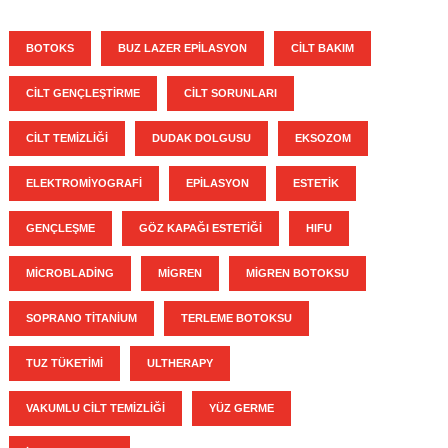
BOTOKS
BUZ LAZER EPILASYON
CILT BAKIM
CILT GENÇLEŞTIRME
CILT SORUNLARI
CILT TEMIZLIĞI
DUDAK DOLGUSU
EKSOZOM
ELEKTROMIYOGRAFI
EPILASYON
ESTETIK
GENÇLEŞME
GÖZ KAPAĞI ESTETIĞI
HIFU
MICROBLADING
MIGREN
MIGREN BOTOKSU
SOPRANO TITANIUM
TERLEME BOTOKSU
TUZ TÜKETIMI
ULTHERAPY
VAKUMLU CILT TEMIZLIĞI
YÜZ GERME