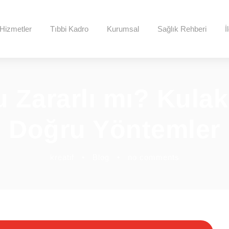
Hizmetler
Tıbbi Kadro
Kurumsal
Sağlık Rehberi
İ
Zararlı mı? Kulak 
Doğru Yöntemler
kreatif
•
Blog
•
no comments