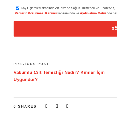
Kayıt işlemleri sırasında Altunizade Sağlık Hizmetleri ve Ticaret A.Ş. 
Verilerin Korunması Kanunu
kapsamında ve
Aydınlatma Metni
’nde bel
PREVIOUS POST
Vakumlu Cilt Temizliği Nedir? Kimler İçin
Uygundur?
0
SHARES