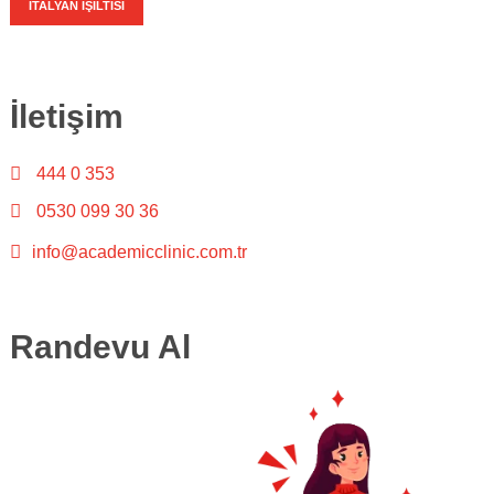
İTALYAN IŞILTISI
İletişim
444 0 353
0530 099 30 36
info@academicclinic.com.tr
Randevu Al