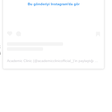
Bu gönderiyi Instagram'da gör
k
i
Academic Clinic (@academicclinicofficial_)'in paylaştığı bir gönderi