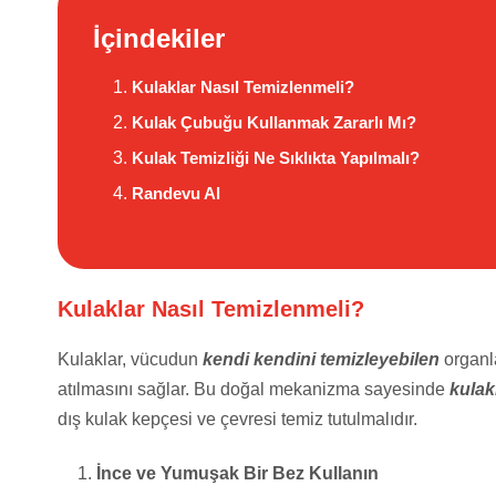
İçindekiler
Kulaklar Nasıl Temizlenmeli?
Kulak Çubuğu Kullanmak Zararlı Mı?
Kulak Temizliği Ne Sıklıkta Yapılmalı?
Randevu Al
Kulaklar Nasıl Temizlenmeli?
Kulaklar, vücudun
kendi kendini temizleyebilen
organla
atılmasını sağlar. Bu doğal mekanizma sayesinde
kulak
dış kulak kepçesi ve çevresi temiz tutulmalıdır.
İnce ve Yumuşak Bir Bez Kullanın