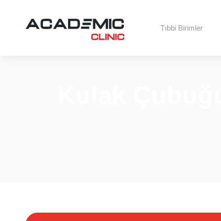
Tıbbi Birimler
Kulak Çubuğu 