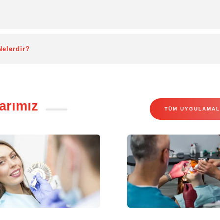
Nelerdir?
arımız
TÜM UYGULAMAL