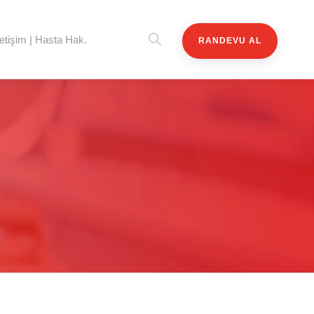
letişim | Hasta Hak.
RANDEVU AL