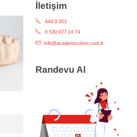
İletişim
444 0 353
0 530 077 24 74
info@academicclinic.com.tr
Randevu Al