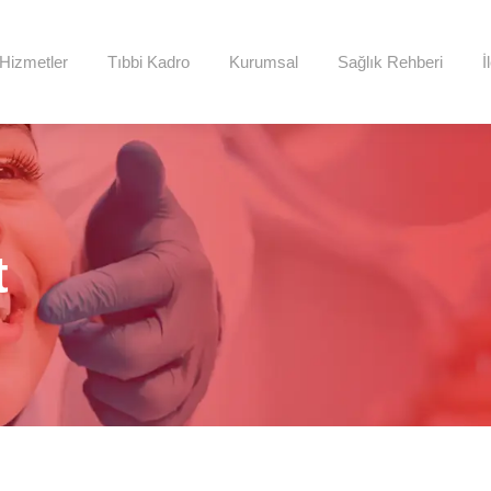
Hizmetler
Tıbbi Kadro
Kurumsal
Sağlık Rehberi
İ
t