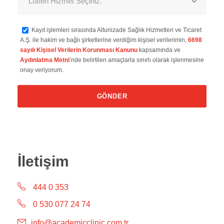
Kayıt işlemleri sırasında Altunizade Sağlık Hizmetleri ve Ticaret
A.Ş. ile hakim ve bağlı şirketlerine verdiğim kişisel verilerimin,
6698
sayılı Kişisel Verilerin Korunması Kanunu
kapsamında ve
Aydınlatma Metni
’nde belirtilen amaçlarla sınırlı olarak işlenmesine
onay veriyorum.
İletişim
444 0 353
0 530 077 24 74
info@academicclinic.com.tr