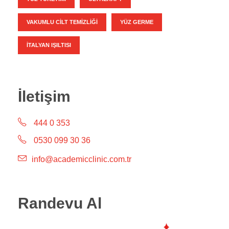
VAKUMLU CILT TEMIZLIĞI
YÜZ GERME
İTALYAN IŞILTISI
İletişim
444 0 353
0530 099 30 36
info@academicclinic.com.tr
Randevu Al