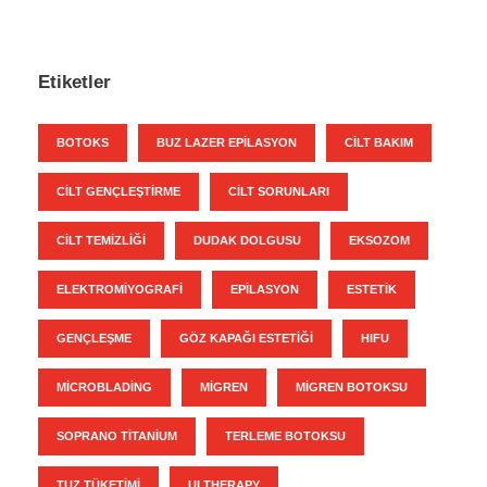
Etiketler
BOTOKS
BUZ LAZER EPILASYON
CILT BAKIM
CILT GENÇLEŞTIRME
CILT SORUNLARI
CILT TEMIZLIĞI
DUDAK DOLGUSU
EKSOZOM
ELEKTROMIYOGRAFI
EPILASYON
ESTETIK
GENÇLEŞME
GÖZ KAPAĞI ESTETIĞI
HIFU
MICROBLADING
MIGREN
MIGREN BOTOKSU
SOPRANO TITANIUM
TERLEME BOTOKSU
TUZ TÜKETIMI
ULTHERAPY