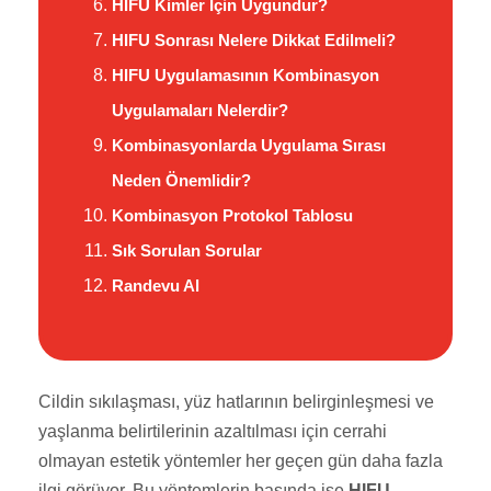
HIFU Kimler İçin Uygundur?
HIFU Sonrası Nelere Dikkat Edilmeli?
HIFU Uygulamasının Kombinasyon
Uygulamaları Nelerdir?
Kombinasyonlarda Uygulama Sırası
Neden Önemlidir?
Kombinasyon Protokol Tablosu
Sık Sorulan Sorular
Randevu Al
Cildin sıkılaşması, yüz hatlarının belirginleşmesi ve
yaşlanma belirtilerinin azaltılması için cerrahi
olmayan estetik yöntemler her geçen gün daha fazla
ilgi görüyor. Bu yöntemlerin başında ise
HIFU