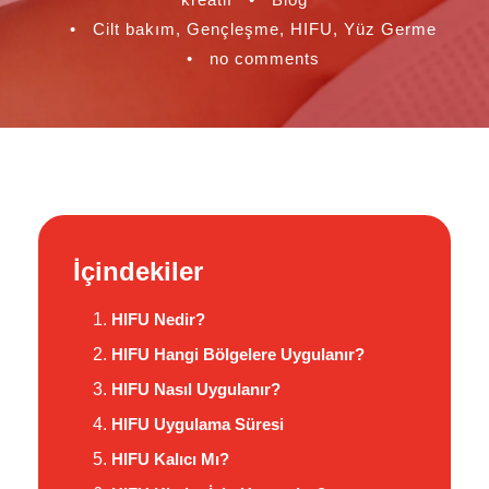
•
Cilt bakım
,
Gençleşme
,
HIFU
,
Yüz Germe
•
no comments
İçindekiler
HIFU Nedir?
HIFU Hangi Bölgelere Uygulanır?
HIFU Nasıl Uygulanır?
HIFU Uygulama Süresi
HIFU Kalıcı Mı?