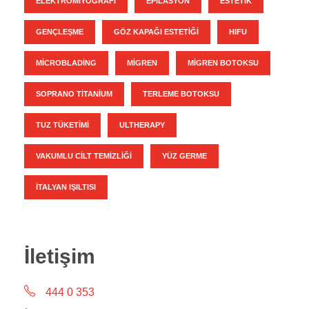
ELEKTROMIYOGRAFI
EPILASYON
ESTETIK
GENÇLEŞME
GÖZ KAPAĞI ESTETIĞI
HIFU
MICROBLADING
MIGREN
MIGREN BOTOKSU
SOPRANO TITANIUM
TERLEME BOTOKSU
TUZ TÜKETIMI
ULTHERAPY
VAKUMLU CILT TEMIZLIĞI
YÜZ GERME
İTALYAN IŞILTISI
İletişim
444 0 353