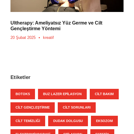
Ultherapy: Ameliyatsız Yüz Germe ve Cilt
Gençleştirme Yöntemi
20 Şubat 2025
•
kreatif
Etiketler
BOTOKS
BUZ LAZER EPILASYON
CILT BAKIM
CILT GENÇLEŞTIRME
CILT SORUNLARI
CILT TEMIZLIĞI
DUDAK DOLGUSU
EKSOZOM