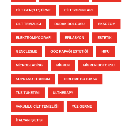
CILT GENÇLEŞTIRME
CILT SORUNLARI
CILT TEMIZLIĞI
DUDAK DOLGUSU
EKSOZOM
ELEKTROMIYOGRAFI
EPILASYON
ESTETIK
GENÇLEŞME
GÖZ KAPAĞI ESTETIĞI
HIFU
MICROBLADING
MIGREN
MIGREN BOTOKSU
SOPRANO TITANIUM
TERLEME BOTOKSU
TUZ TÜKETIMI
ULTHERAPY
VAKUMLU CILT TEMIZLIĞI
YÜZ GERME
İTALYAN IŞILTISI