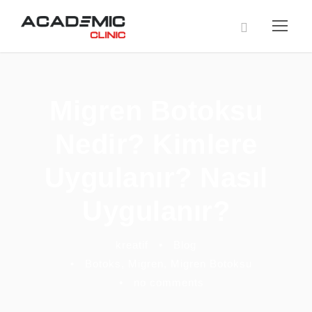
Migren Botoksu
Nedir? Kimlere
Uygulanır? Nasıl
Uygulanır?
kreatif
•
Blog
•
Botoks
,
Migren
,
Migren Botoksu
•
no comments