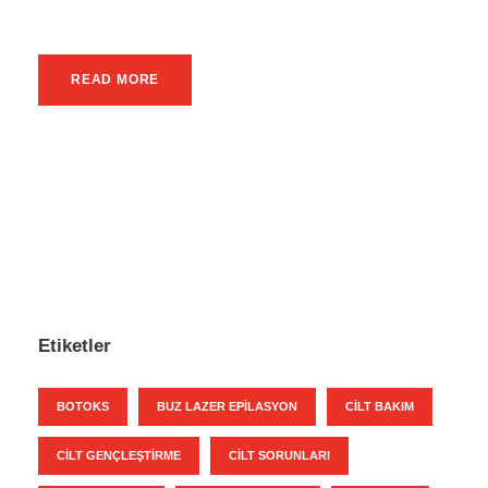
READ MORE
Etiketler
BOTOKS
BUZ LAZER EPILASYON
CILT BAKIM
CILT GENÇLEŞTIRME
CILT SORUNLARI