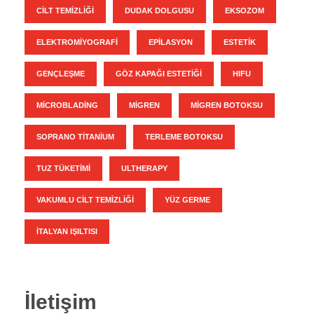
CILT TEMIZLIĞI
DUDAK DOLGUSU
EKSOZOM
ELEKTROMIYOGRAFI
EPILASYON
ESTETIK
GENÇLEŞME
GÖZ KAPAĞI ESTETIĞI
HIFU
MICROBLADING
MIGREN
MIGREN BOTOKSU
SOPRANO TITANIUM
TERLEME BOTOKSU
TUZ TÜKETIMI
ULTHERAPY
VAKUMLU CILT TEMIZLIĞI
YÜZ GERME
İTALYAN IŞILTISI
İletişim